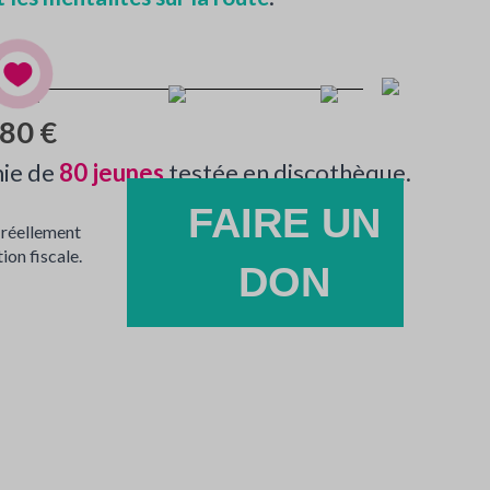
80 €
émie de
80 jeunes
testée en discothèque.
FAIRE UN
 réellement
ion fiscale.
DON