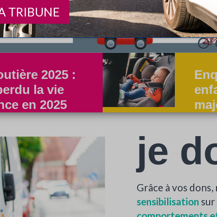
A TRIBUNE
outière 2025 :
Enq
erdu la vie
enf
ance en 2025
maj
je d
Grâce à vos dons,
sensibilisation
sur 
comportements et 