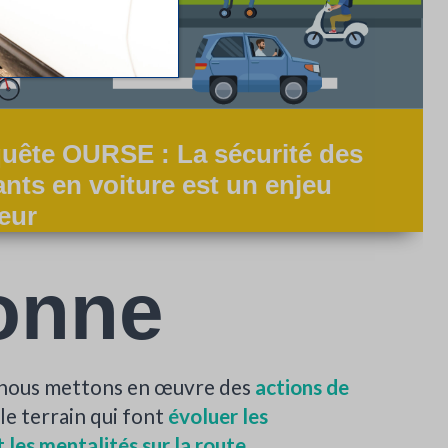
uête OURSE : La sécurité des
ants en voiture est un enjeu
eur
onne
 nous mettons en œuvre des
actions de
le terrain qui font
évoluer les
les mentalités sur la route
.