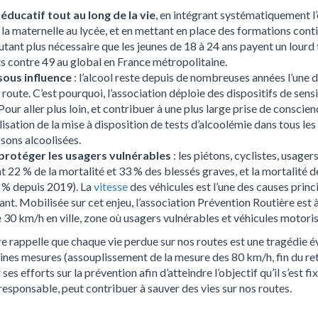
ducatif tout au long de la vie
, en intégrant systématiquement l’
a maternelle au lycée, et en mettant en place des formations conti
utant plus nécessaire que les jeunes de 18 à 24 ans payent un lourd tr
ts contre 49 au global en France métropolitaine.
sous influence
: l’alcool reste depuis de nombreuses années l’une 
 route. C’est pourquoi, l’association déploie des dispositifs de sensi
 Pour aller plus loin, et contribuer à une plus large prise de conscien
lisation de la mise à disposition de tests d’alcoolémie dans tous le
sons alcoolisées.
 protéger les usagers vulnérables
: les piétons, cyclistes, usager
22 % de la mortalité et 33 % des blessés graves, et la mortalité 
9 % depuis 2019). La
vitesse
des véhicules est l’une des causes princ
ant. Mobilisée sur cet enjeu, l’association Prévention Routière est à
e 30 km/h en ville, zone où usagers vulnérables et véhicules motoris
e rappelle que chaque vie perdue sur nos routes est une tragédie évi
nes mesures (assouplissement de la mesure des 80 km/h, fin du retr
ses efforts sur la prévention afin d’atteindre l’objectif qu’il s’est fi
sponsable, peut contribuer à sauver des vies sur nos routes.