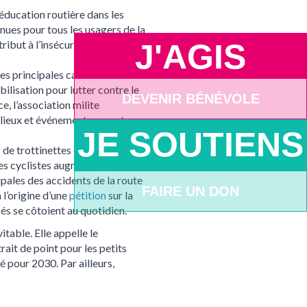
éducation routière dans les
nues pour tous les usagers de la
ibut à l’insécurité routière : 97
J'AGIS
des principales causes de
bilisation pour lutter contre le
DEVENIR BÉNÉVOLE
ce, l’association milite
s lieux et événements ouverts au
JE SOUTIENS
s de trottinettes électriques et
des cyclistes augmente quel que
ipales des accidents de la route
FAIRE UN DON
 l’origine d’une
pétition
sur la
és se côtoient au quotidien.
table. Elle appelle le
ait de point pour les petits
xé pour 2030. Par ailleurs,