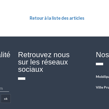
Retour à la liste des articles
lité
Retrouvez nous
Nos 
sur les réseaux
sociaux
Mobilip
Ville P
Fb
Twitter
Linkedin
Instagram
YouTube
ok