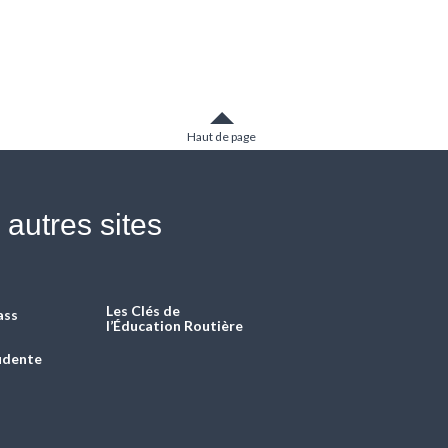
Haut de page
autres sites
Les Clés de
ass
l’Éducation Routière
rudente