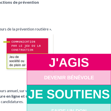
actions de prévention
rs de la prévention routière ».
J'AGIS
DEVENIR BÉNÉVOLE
JE SOUTIENS
ours annuel, sur
www.cles-
ure en ligne et soumettre les
s candidatures.
FAIRE UN DON