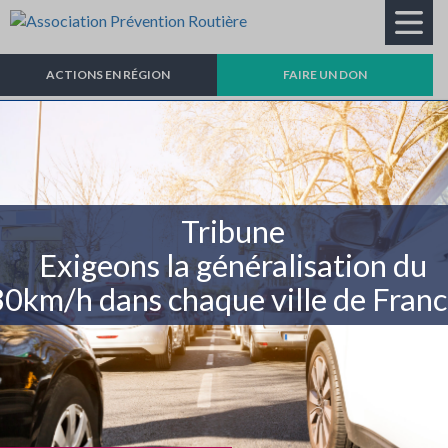
Recherche
ACTIONS EN RÉGION
FAIRE UN DON
Tribune
Exigeons la généralisation du
30km/h dans chaque ville de Franc
Bilan de la sécurité
routière 2025 : 3513
personnes ont perdu la vie
sur les routes de France en
2025