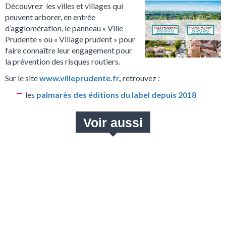
Découvrez les villes et villages qui
peuvent arborer, en entrée
d’agglomération, le panneau « Ville
Prudente » ou « Village prudent » pour
faire connaître leur engagement pour
la prévention des risques routiers.
Sur le site
www.villeprudente.fr
,
retrouvez :
les
palmarès des éditions du label depuis 2018
PRIVÉ : BLANDINE ROSSAND : « INCITEZ
VOTRE MAIRE À CANDIDATER AU LABEL VILLE
PRUDENTE ! »
Au siège de l’association, elle se charge de faire vivre le
label Ville Prudente et accompagne les candidatures des