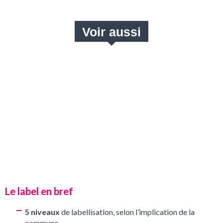
LA BOÎTE À OUTILS D’UNE COMMUNE
CANDIDATE AU LABEL
Une fois que la commune a validé sa candidature au label
Ville Prudente sur le site dédié, les élus et/ou leurs
services techniques peuvent bénéficier d’informations
précieuses qui composent une très utile boîte à outils.
Lire l’article
Le label en bref
5 niveaux
de labellisation, selon l’implication de la
commune