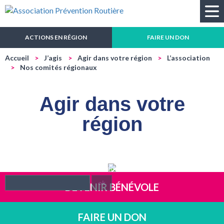
Recherche
ACTIONS EN RÉGION
FAIRE UN DON
Accueil
J’agis
Agir dans votre région
L’association
Nos comités régionaux
Agir dans votre
région
Renseignez le n° de votre département
ok
DEVENIR BÉNÉVOLE
FAIRE UN DON