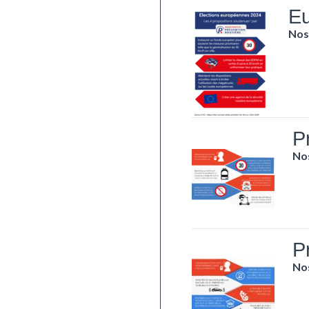
E
Nos
P
No
P
No