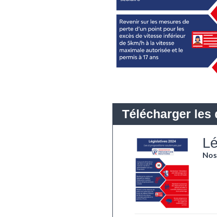
Lé
Nos