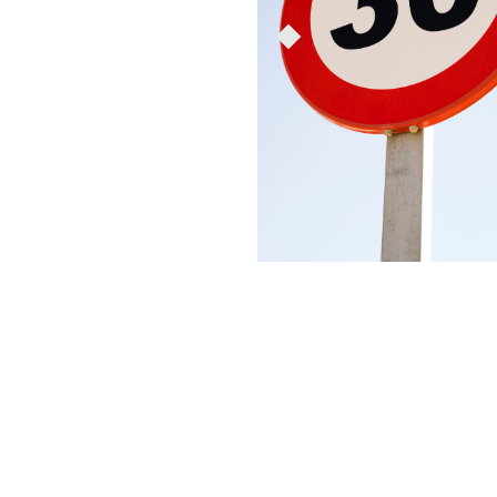
« nos pétitions »
Objectif 30km
Une TVA à 5,5% sur les
auto