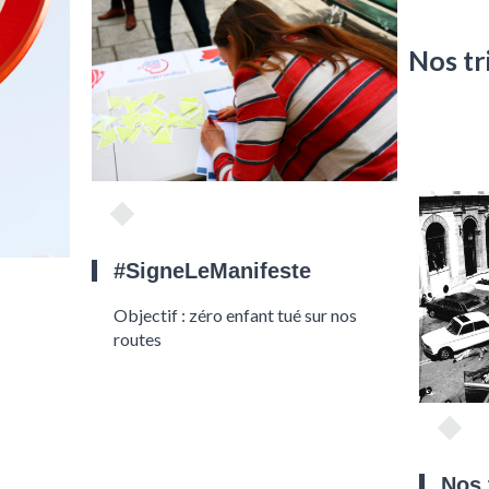
Nos tr
 sièges
#SigneLeManifeste
Objectif : zéro enfant tué sur nos
routes
Nos 