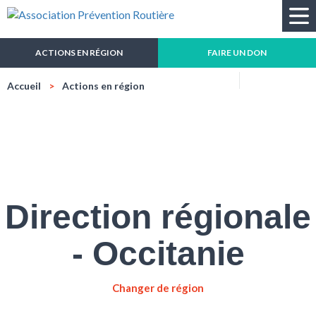
Recherche
ACTIONS EN RÉGION
FAIRE UN DON
Réduire
Agrandir
Impressio
Mail
Accueil
Actions en région
la
la
taille
taille
du
du
texte
texte
Direction régionale
- Occitanie
Changer de région