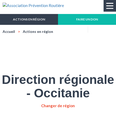
Recherche
ACTIONS EN RÉGION
FAIRE UN DON
Réduire
Agrandir
Impressio
Mail
Accueil
Actions en région
la
la
taille
taille
du
du
texte
texte
Direction régionale
- Occitanie
Changer de région