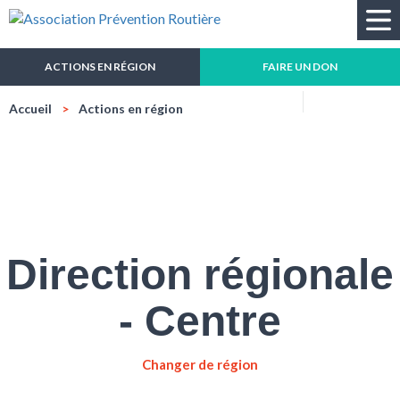
Recherche
ACTIONS EN RÉGION
FAIRE UN DON
Réduire
Agrandir
Impressio
Mail
Accueil
Actions en région
la
la
taille
taille
du
du
texte
texte
Direction régionale
- Centre
Changer de région