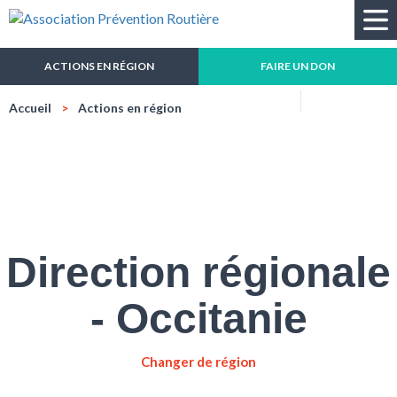
Recherche
ACTIONS EN RÉGION
FAIRE UN DON
Réduire
Agrandir
Impressio
Mail
Accueil
Actions en région
la
la
taille
taille
du
du
texte
texte
Direction régionale
- Occitanie
Changer de région