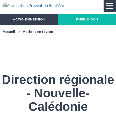
Recherche
ACTIONS EN RÉGION
FAIRE UN DON
Réduire
Agrandir
Impressio
Mail
Accueil
Actions en région
la
la
taille
taille
du
du
texte
texte
Direction régionale
- Nouvelle-
Calédonie