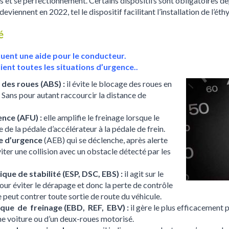
ules et se perfectionnement. Certains dispositifs sont obligatoires
deviennent en 2022, tel le dispositif facilitant l’installation de l’é
é
tuent une aide pour le conducteur.
llient toutes les situations d’urgence..
des roues (ABS) :
il évite le blocage des roues en
 Sans pour autant raccourcir la distance de
ence (AFU) :
elle amplifie le freinage lorsque le
 de la pédale d’accélérateur à la pédale de frein.
e d’urgence
(AEB) qui se déclenche, après alerte
viter une collision avec un obstacle détecté par les
ue de stabilité (ESP, DSC, EBS) :
il agit sur le
ur éviter le dérapage et donc la perte de contrôle
ne peut contrer toute sortie de route du véhicule.
ique de freinage (EBD, REF, EBV) :
il gère le plus efficacement 
ne voiture ou d’un deux-roues motorisé.