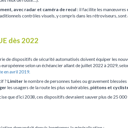
ment, avec radar et caméra de recul :
il facilite les manœuvres
traditionnels contrôles visuels, y compris dans les rétroviseurs, sont 
’UE dès 2022
rie de dispositifs de sécurité automatisés doivent équiper les nou
n européenne selon un échéancier allant de juillet 2022 à 2029, selo
e en avril 2019.
if ?
Limiter
le nombre de personnes tuées ou gravement blessées su
ger
les usagers de la route les plus vulnérables,
piétons et cyclist
e que d’ici 2038, ces dispositifs devraient sauver plus de 25 000
iation demandait depuis longtemps la généralisation :