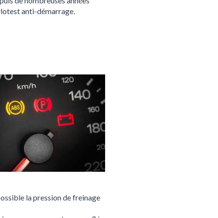
 depuis de nombreuses années
thylotest anti-démarrage.
possible la pression de freinage