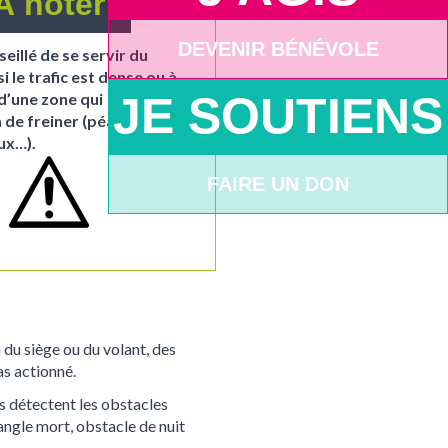
À noter
DEVENIR BÉNÉVOLE
seillé de se servir du
i le trafic est dense ou à
JE SOUTIENS
d’une zone qui
 de freiner (péages,
ux…).
FAIRE UN DON
 du siège ou du volant, des
as actionné.
s détectent les obstacles
angle mort, obstacle de nuit