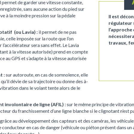
il permet de garder une vitesse constante,
enregistrée, sans aucune action du pied sur
tive à la moindre pression sur la pédale
Il est décon
régulateur s
l’approche 
tatif (ou Lavia) :
il permet de ne pas
nécessitera
e, celle imposée sur la route que l’on
travaux, fe
 l’accélérateur sera sans effet. Le Lavia
ptant à la vitesse autorisée) prend en compte
âce au GPS et s’adapte à la vitesse autorisée
t :
sur autoroute, en cas de somnolence, elle
 qu’il dévie de sa trajectoire ou donne des à-
vibration dans le volant tente alors de le
 involontaire de ligne (AFIL) :
sur le même principe de vibration
cteur du franchissement d’une ligne blanche si le clignotant n’est p
grâce au développement des capteurs et des caméras, les véhicule
le conducteur en cas de danger (véhicule ou piéton présent dans un 
 des feux de route…).