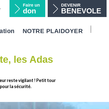
Faire un
DEVENIR
r
don
BENEVOLE
ation
NOTRE PLAIDOYER
Recherc
 avec votre entreprise
es de l’Ordre du conducteur
 campagnes
eprises, devenez partenaire !
Rechercher
 avec votre association
publications
nous soutiennent
te, les Adas
diante
 partenaires
niser une soirée étudiante
acts utiles
 comités régionaux
r reste vigilant ! Petit tour
our la sécurité.