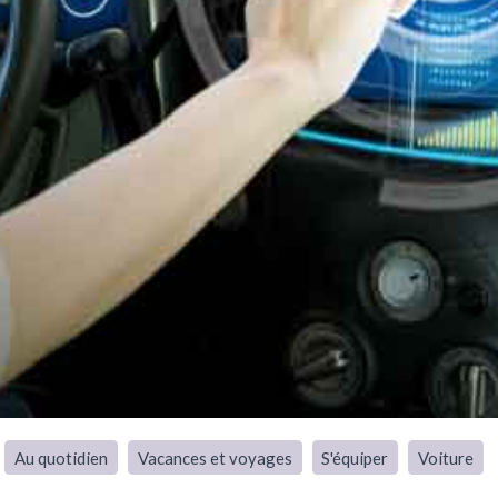
Au quotidien
Vacances et voyages
S'équiper
Voiture