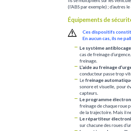
Ils se multiplient sur les véhic
(l’ABS par exemple) ; d’autres le 
Équipements de sécurit
Ces dispositifs consti
En aucun cas, ils ne pa
Le système antiblocage 
cas de freinage d’urgence.
freinage.
L’aide au freinage d’urg
conducteur passe trop vite
Le
freinage automatiqu
sonore et visuelle, pour é
capteurs.
Le programme électroniq
freinage de chaque roue po
de la trajectoire. Mais il 
Le répartiteur électron
sur chacune des roues d’u