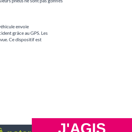
sieurs pneus ne sont pas gonflés
véhicule envoie
ccident grâce au GPS. Les
ue. Ce dispositif est
J'AGIS