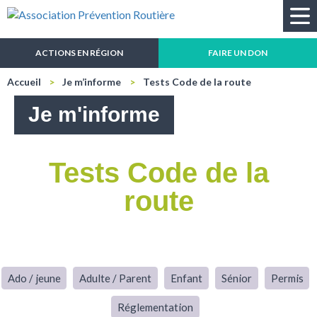
Recherche
ACTIONS EN RÉGION
FAIRE UN DON
Accueil
Je m’informe
Tests Code de la route
Je m'informe
Tests Code de la
route
Ado / jeune
Adulte / Parent
Enfant
Sénior
Permis
Réglementation