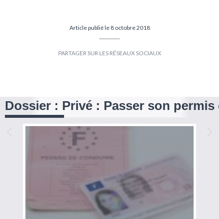
Article publié le 8 octobre 2018
Partager
Partager
sur
sur
Facebook
Twitter
Dossier : Privé : Passer son permis
Précédent
Sui