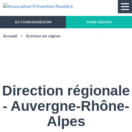
Recherche
ACTIONS EN RÉGION
FAIRE UN DON
Réduire
Agrandir
Impressio
Mail
Accueil
Actions en région
la
la
taille
taille
du
du
texte
texte
Direction régionale
- Auvergne-Rhône-
Alpes