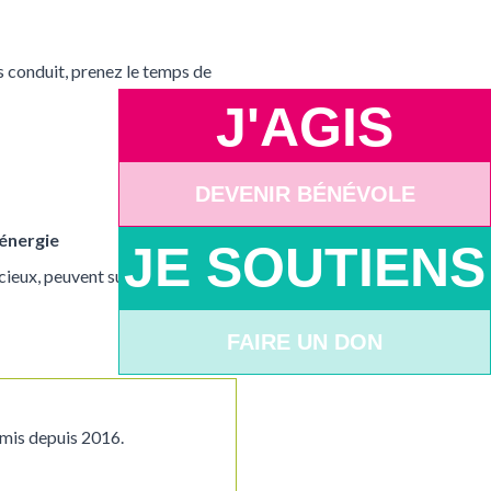
s conduit, prenez le temps de
J'AGIS
DEVENIR BÉNÉVOLE
’énergie
JE SOUTIENS
ncieux, peuvent surprendre les
FAIRE UN DON
rmis depuis 2016.