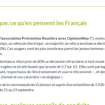
que, ce qu’en pensent les Français
l’association Prévention Routière avec OpinionWay
(*), moins
ps, un véhicule électrique : en majorité, un vélo à assistance élect
3%). Ces usagers sont les plus nombreux parmi les jeunes hommes d
n.
résistance. Ainsi près de 40% se déclarent réfractaires à tout mod
errogées ne lui attribuent que la note de 5,7 sur 10. Elles sont part
ant, respectueux de l’environnement et source d’économie – , et de
x d’achat et son caractère « écologique ».
ès de la communauté des Éclaireurs et auprès d’un échantillon de 1 030
 du 21 au 23 septembre.
que, quelques conseils de conduite