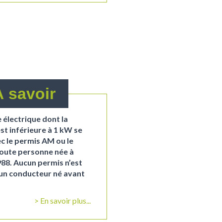
À savoir
 électrique dont la
st inférieure à 1 kW se
c le permis AM ou le
toute personne née à
988. Aucun permis n’est
un conducteur né avant
En savoir plus...