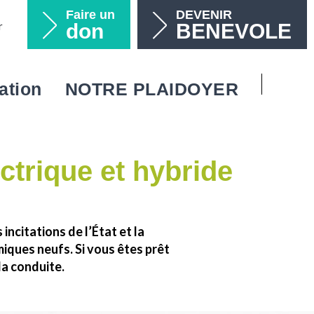
Faire un
DEVENIR
r
don
BENEVOLE
ation
NOTRE PLAIDOYER
Recherc
 avec votre entreprise
es de l’Ordre du conducteur
 campagnes
eprises, devenez partenaire !
Rechercher
 avec votre association
publications
nous soutiennent
ctrique et hybride
diante
 partenaires
niser une soirée étudiante
acts utiles
 comités régionaux
incitations de l’État et la
miques neufs. Si vous êtes prêt
la conduite.