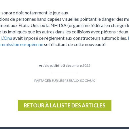
ur sonore doit notamment le jour aux
ons de personnes handicapées visuelles pointant le danger des mo
nt aux États-Unis où la NHTSA (organisme fédéral en charge de la
lus impliqués que les autres dans les collisions avec piétons : deux 
.
L’
Onu
avait imposé ce règlement aux constructeurs automobiles,
mmission européenne
se félicitant de cette nouveauté.
Article publié le 5 décembre 2022
Partager
Partager
sur
sur
Facebook
Twitter
RETOUR À LA LISTE DES ARTICLES