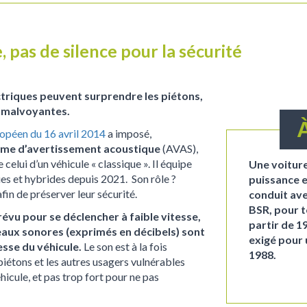
, pas de silence pour la sécurité
ectriques peuvent surprendre les piétons,
s malvoyantes.
opéen du 16 avril 2014
a imposé,
me d’avertissement acoustique
(AVAS),
celui d’un véhicule « classique ». Il équipe
Une voiture
ues et hybrides depuis 2021. Son rôle ?
puissance e
fin de préserver leur sécurité.
conduit ave
BSR, pour 
évu pour se déclencher à faible vitesse,
partir de 1
veaux sonores (exprimés en décibels) sont
exigé pour 
esse du véhicule.
Le son est à la fois
1988.
iétons et les autres usagers vulnérables
hicule, et pas trop fort pour ne pas