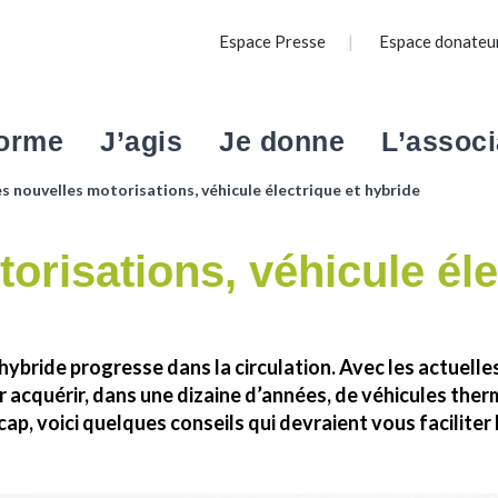
Espace Presse
Espace donateu
forme
J’agis
Je donne
L’associ
es nouvelles motorisations, véhicule électrique et hybride
 vies
S’engager avec nous
Legs, donation, assurance-vie
Notre projet associatif
Agir
Palm
Nos
Devenir bénévole
Entr
Agir avec votre classe
Livre d’Or
Contrat d’engagement républicain
Agir
Nos 
Nos offres de bénévolat
Ils 
orisations, véhicule éle
étu
A l’école
En service civique au cœur de notre
Charte européenne de la sécurité
Nos
association
Orga
Au collège
Module Etudiants Ambassadeurs
routière
L’offre de mécénat de compétences
Cont
Au lycée / En CFA
de notre association
En IME et établissements
IRES
Prévention Participative
Nos
spécialisés
hybride progresse dans la circulation. Avec les actuelles 
Les Clés de l’éducation routière
 acquérir, dans une dizaine d’années, de véhicules ther
Le palmarès des Clés
 cap, voici quelques conseils qui devraient vous faciliter 