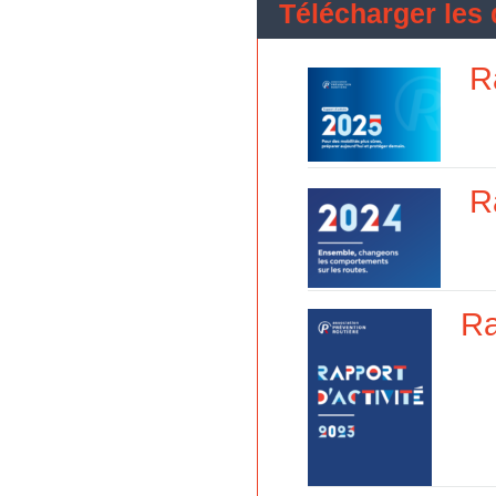
R
R
Ra