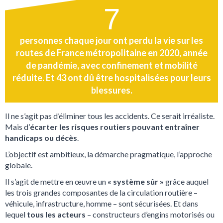
7
personnes chaque jour ont perdu la vie sur les
routes de France métropolitaine en 2020, année
de pandémie, avec confinement et mobilité
réduite. Et 43 ont dû être hospitalisées pour leurs
blessures.
Il ne s’agit pas d’éliminer tous les accidents. Ce serait irréaliste.
Mais d’
écarter les risques routiers pouvant entraîner
handicaps ou décès
.
L’objectif est ambitieux, la démarche pragmatique, l’approche
globale.
Il s’agit de mettre en œuvre un
« système sûr »
grâce auquel
les trois grandes composantes de la circulation routière –
véhicule, infrastructure, homme – sont sécurisées. Et dans
lequel
tous les acteurs
– constructeurs d’engins motorisés ou