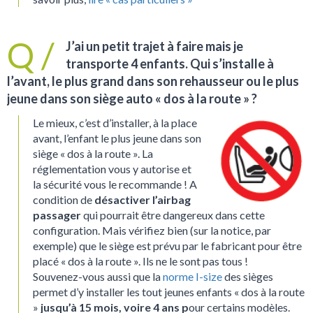
J’ai un petit trajet à faire mais je
transporte 4 enfants. Qui s’installe à
l’avant, le plus grand dans son rehausseur ou le plus
jeune dans son siège auto « dos à la route » ?
Le mieux, c’est d’installer, à la place
avant, l’enfant le plus jeune dans son
siège « dos à la route ». La
réglementation vous y autorise et
la sécurité vous le recommande ! A
condition de
désactiver l’airbag
passager
qui pourrait être dangereux dans cette
configuration. Mais vérifiez bien (sur la notice, par
exemple) que le siège est prévu par le fabricant pour être
placé « dos à la route ». Ils ne le sont pas tous !
Souvenez-vous aussi que la
norme I-size
des sièges
permet d’y installer les tout jeunes enfants « dos à la route
»
jusqu’à 15 mois, voire 4 ans p
our certains modèles.