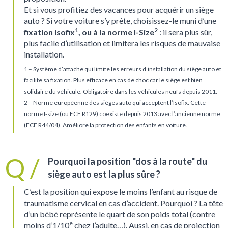
Et si vous profitiez des vacances pour acquérir un siège
auto ? Si votre voiture s’y prête, choisissez-le muni d’une
1
2
fixation Isofix
, ou à la norme I-Size
: il sera plus sûr,
plus facile d’utilisation et limitera les risques de mauvaise
installation.
1 – Système d’attache qui limite les erreurs d’installation du siège auto et
facilite sa fixation. Plus efficace en cas de choc car le siège est bien
solidaire du véhicule. Obligatoire dans les véhicules neufs depuis 2011.
2 – Norme européenne des sièges auto qui acceptent l’Isofix. Cette
norme I-size (ou ECE R129) coexiste depuis 2013 avec l’ancienne norme
(ECE R44/04). Améliore la protection des enfants en voiture.
Pourquoi la position "dos à la route" du
siège auto est la plus sûre ?
C’est la position qui expose le moins l’enfant au risque de
traumatisme cervical en cas d’accident. Pourquoi ? La tête
d’un bébé représente le quart de son poids total (contre
e
moins d’1/10
chez l’adulte…). Aussi, en cas de projection